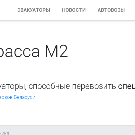
ЭВАКУАТОРЫ
НОВОСТИ
АВТОВОЗЫ
расса М2
уаторы, способные перевозить
спе
овозов Беларуси
ника